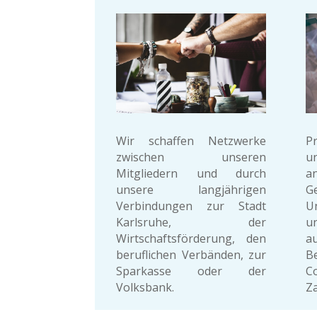
Wir schaffen Netzwerke
P
zwischen unseren
u
Mitgliedern und durch
a
unsere langjährigen
Verbindungen zur Stadt
U
Karlsruhe, der
u
Wirtschaftsförderung, den
au
beruflichen Verbänden, zur
Be
Sparkasse oder der
Co
Volksbank.
Z