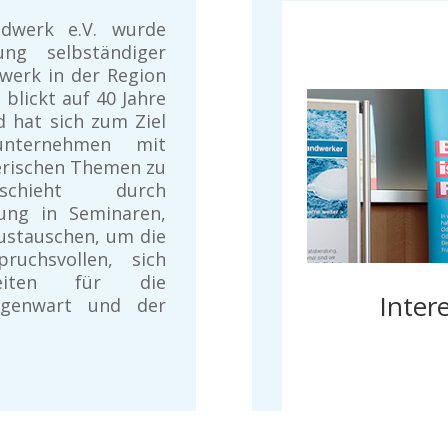
dwerk e.V. wurde
ung selbständiger
erk in der Region
blickt auf 40 Jahre
d hat sich zum Ziel
sunternehmen mit
erischen Themen zu
schieht durch
dung in Seminaren,
ustauschen, um die
ruchsvollen, sich
eiten für die
Inter
egenwart und der