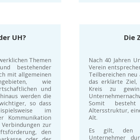
der UH?
Die 
dwerklichen Themen
Nach 40 Jahren Un
rund bestehender
Verein entspreche
ch mit allgemeinen
Teilbereichen neu 
ngebieten, wie
das erklärte Ziel
rtschaftlichen und
Kreis zu gewi
 hinaus werden die
Unternehmernachw
ichtiger, so dass
Somit besteht
spielsweise im
Altersstruktur, ei
der Kommunikation
Alt.
 Verbindungen zur
Es gilt, den a
ftsförderung, den
Unternehmer dur
parkasse oder der